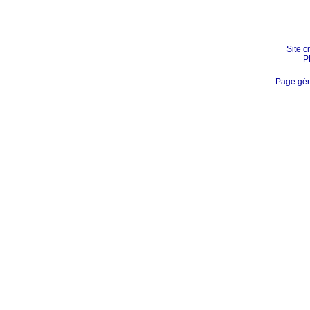
Site c
P
Page gén