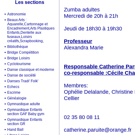
Les sections
Zumba adultes
•
Astronomie
Mercredi de 20h à 21h
•
Beaux Arts :
Aquarelle,Cartonnage et
Jeudi de 18h30 à 19h30
Encadrement,Arts Plastiques
Enfants,Dentelle aux
fuseaux,Loisirs
Professeur
créatifs,Scrapbooking,
•
Bibliothèque
Alexandra Marie
•
Bridge Compétition
•
Bridge Loisirs
•
Cyclotourisme
Responsable Catherine Par
•
Danse classique et moderne
co-responsable :Cécile Cha
•
Danse de société
•
Danses Tradi' Folk'
Membres:
•
Echecs
Ophélie Delalande, Christine
•
Escrime
Cellier
•
Généalogie
•
Gymnastique adulte
•
Gymnastique Enfants
section GAF Baby gym
02 35 80 08 11
•
Gymnastique Enfants
section GR
catherine.paruite@orange.fr
•
Hand Ball