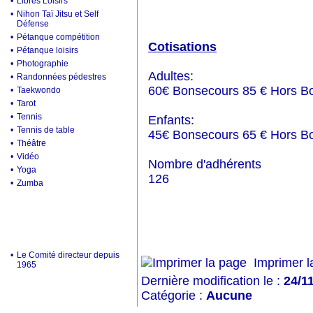
•
Libres Loisirs
•
Nihon Taï Jitsu et Self
Défense
•
Pétanque compétition
Cotisations
•
Pétanque loisirs
•
Photographie
Adultes:
•
Randonnées pédestres
60€ Bonsecours 85 € Hors B
•
Taekwondo
•
Tarot
•
Tennis
Enfants:
•
Tennis de table
45€ Bonsecours 65 € Hors B
•
Théâtre
•
Vidéo
Nombre d'adhérents
•
Yoga
126
•
Zumba
•
Le Comité directeur depuis
Imprimer l
1965
Dernière modification le :
24/1
Catégorie :
Aucune