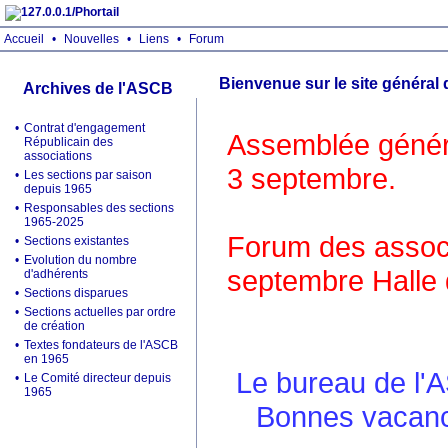
Accueil
•
Nouvelles
•
Liens
•
Forum
Bienvenue sur le site général
Archives de l'ASCB
•
Contrat d'engagement
Assemblée généra
Républicain des
associations
3 septembre.
•
Les sections par saison
depuis 1965
•
Responsables des sections
1965-2025
Forum des associ
•
Sections existantes
•
Evolution du nombre
septembre Halle 
d'adhérents
•
Sections disparues
•
Sections actuelles par ordre
de création
•
Textes fondateurs de l'ASCB
en 1965
Le bureau de l'
•
Le Comité directeur depuis
1965
Bonnes vacance