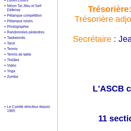
•
Libres Loisirs
•
Nihon Taï Jitsu et Self
Trésorière
Défense
•
Pétanque compétition
Trésorière adjo
•
Pétanque loisirs
•
Photographie
•
Randonnées pédestres
Secrétaire
: Je
•
Taekwondo
•
Tarot
•
Tennis
•
Tennis de table
•
Théâtre
•
Vidéo
•
Yoga
•
Zumba
L'ASCB c'
•
Le Comité directeur depuis
1965
11 secti