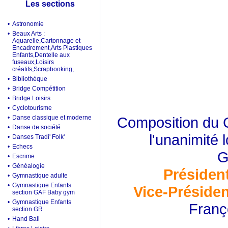
Les sections
•
Astronomie
•
Beaux Arts :
Aquarelle,Cartonnage et
Encadrement,Arts Plastiques
Enfants,Dentelle aux
fuseaux,Loisirs
créatifs,Scrapbooking,
•
Bibliothèque
•
Bridge Compétition
•
Bridge Loisirs
•
Cyclotourisme
•
Danse classique et moderne
Composition du C
•
Danse de société
l'unanimité 
•
Danses Tradi' Folk'
•
Echecs
G
•
Escrime
•
Généalogie
Présiden
•
Gymnastique adulte
•
Gymnastique Enfants
Vice-Présiden
section GAF Baby gym
•
Gymnastique Enfants
Franç
section GR
•
Hand Ball