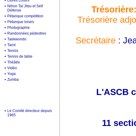
•
Libres Loisirs
•
Nihon Taï Jitsu et Self
Trésorière
Défense
•
Pétanque compétition
Trésorière adjo
•
Pétanque loisirs
•
Photographie
•
Randonnées pédestres
Secrétaire
: Je
•
Taekwondo
•
Tarot
•
Tennis
•
Tennis de table
•
Théâtre
•
Vidéo
•
Yoga
•
Zumba
L'ASCB c'
•
Le Comité directeur depuis
1965
11 secti