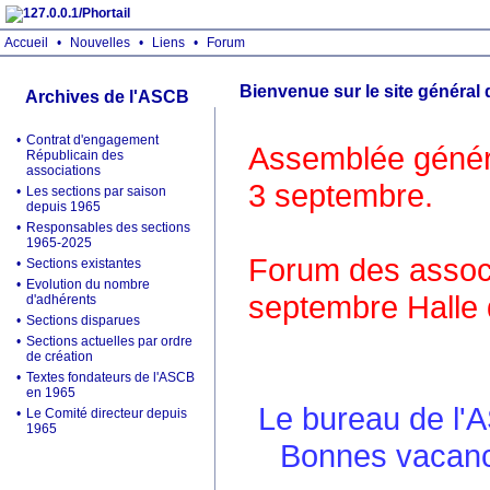
Accueil
•
Nouvelles
•
Liens
•
Forum
Bienvenue sur le site général
Archives de l'ASCB
•
Contrat d'engagement
Assemblée généra
Républicain des
associations
3 septembre.
•
Les sections par saison
depuis 1965
•
Responsables des sections
1965-2025
Forum des associ
•
Sections existantes
•
Evolution du nombre
septembre Halle 
d'adhérents
•
Sections disparues
•
Sections actuelles par ordre
de création
•
Textes fondateurs de l'ASCB
en 1965
Le bureau de l'
•
Le Comité directeur depuis
1965
Bonnes vacance