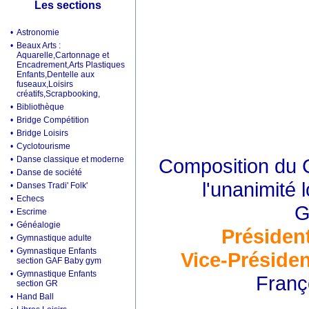
Les sections
•
Astronomie
•
Beaux Arts :
Aquarelle,Cartonnage et
Encadrement,Arts Plastiques
Enfants,Dentelle aux
fuseaux,Loisirs
créatifs,Scrapbooking,
•
Bibliothèque
•
Bridge Compétition
•
Bridge Loisirs
•
Cyclotourisme
•
Danse classique et moderne
Composition du C
•
Danse de société
l'unanimité 
•
Danses Tradi' Folk'
•
Echecs
G
•
Escrime
•
Généalogie
Présiden
•
Gymnastique adulte
•
Gymnastique Enfants
Vice-Présiden
section GAF Baby gym
•
Gymnastique Enfants
Franç
section GR
•
Hand Ball