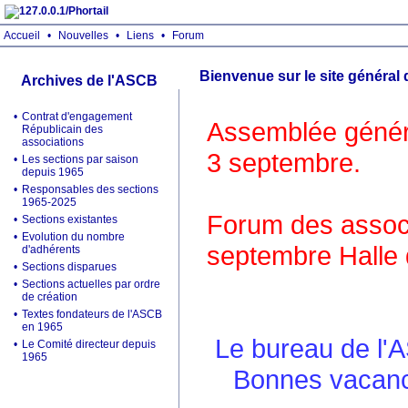
Accueil
•
Nouvelles
•
Liens
•
Forum
Bienvenue sur le site général
Archives de l'ASCB
•
Contrat d'engagement
Assemblée généra
Républicain des
associations
3 septembre.
•
Les sections par saison
depuis 1965
•
Responsables des sections
1965-2025
Forum des associ
•
Sections existantes
•
Evolution du nombre
septembre Halle 
d'adhérents
•
Sections disparues
•
Sections actuelles par ordre
de création
•
Textes fondateurs de l'ASCB
en 1965
Le bureau de l'
•
Le Comité directeur depuis
1965
Bonnes vacance