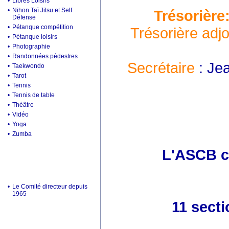
•
Libres Loisirs
•
Nihon Taï Jitsu et Self
Trésorière
Défense
•
Pétanque compétition
Trésorière adjo
•
Pétanque loisirs
•
Photographie
•
Randonnées pédestres
Secrétaire
: Je
•
Taekwondo
•
Tarot
•
Tennis
•
Tennis de table
•
Théâtre
•
Vidéo
•
Yoga
•
Zumba
L'ASCB c'
•
Le Comité directeur depuis
1965
11 secti