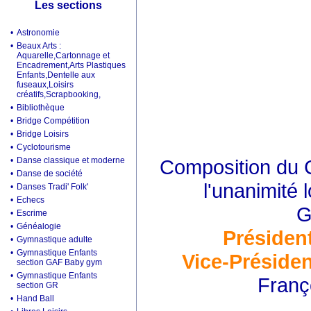
Les sections
•
Astronomie
•
Beaux Arts :
Aquarelle,Cartonnage et
Encadrement,Arts Plastiques
Enfants,Dentelle aux
fuseaux,Loisirs
créatifs,Scrapbooking,
•
Bibliothèque
•
Bridge Compétition
•
Bridge Loisirs
•
Cyclotourisme
•
Danse classique et moderne
Composition du C
•
Danse de société
l'unanimité 
•
Danses Tradi' Folk'
•
Echecs
G
•
Escrime
•
Généalogie
Présiden
•
Gymnastique adulte
•
Gymnastique Enfants
Vice-Présiden
section GAF Baby gym
•
Gymnastique Enfants
Franç
section GR
•
Hand Ball