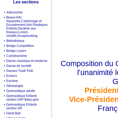
Les sections
•
Astronomie
•
Beaux Arts :
Aquarelle,Cartonnage et
Encadrement,Arts Plastiques
Enfants,Dentelle aux
fuseaux,Loisirs
créatifs,Scrapbooking,
•
Bibliothèque
•
Bridge Compétition
•
Bridge Loisirs
•
Cyclotourisme
•
Danse classique et moderne
Composition du C
•
Danse de société
l'unanimité 
•
Danses Tradi' Folk'
•
Echecs
G
•
Escrime
•
Généalogie
Présiden
•
Gymnastique adulte
•
Gymnastique Enfants
Vice-Présiden
section GAF Baby gym
•
Gymnastique Enfants
Franç
section GR
•
Hand Ball