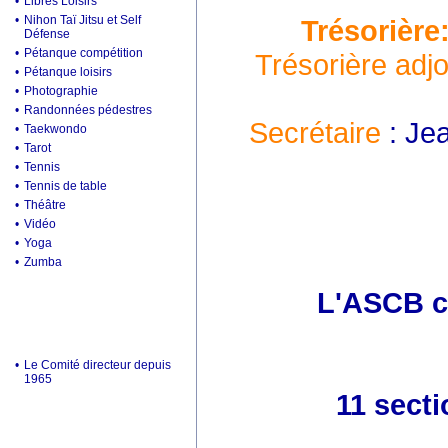
•
Libres Loisirs
•
Nihon Taï Jitsu et Self
Trésorière
Défense
•
Pétanque compétition
Trésorière adjo
•
Pétanque loisirs
•
Photographie
•
Randonnées pédestres
Secrétaire
: Je
•
Taekwondo
•
Tarot
•
Tennis
•
Tennis de table
•
Théâtre
•
Vidéo
•
Yoga
•
Zumba
L'ASCB c'
•
Le Comité directeur depuis
1965
11 secti