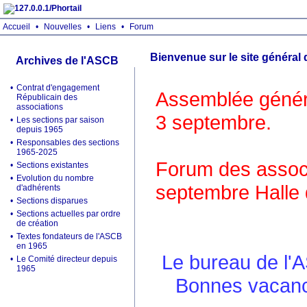
Accueil
•
Nouvelles
•
Liens
•
Forum
Bienvenue sur le site général
Archives de l'ASCB
•
Contrat d'engagement
Assemblée généra
Républicain des
associations
3 septembre.
•
Les sections par saison
depuis 1965
•
Responsables des sections
1965-2025
Forum des associ
•
Sections existantes
•
Evolution du nombre
septembre Halle 
d'adhérents
•
Sections disparues
•
Sections actuelles par ordre
de création
•
Textes fondateurs de l'ASCB
en 1965
Le bureau de l'
•
Le Comité directeur depuis
1965
Bonnes vacance