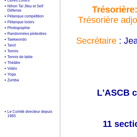
•
Libres Loisirs
•
Nihon Taï Jitsu et Self
Trésorière
Défense
•
Pétanque compétition
Trésorière adjo
•
Pétanque loisirs
•
Photographie
•
Randonnées pédestres
Secrétaire
: Je
•
Taekwondo
•
Tarot
•
Tennis
•
Tennis de table
•
Théâtre
•
Vidéo
•
Yoga
•
Zumba
L'ASCB c'
•
Le Comité directeur depuis
1965
11 secti