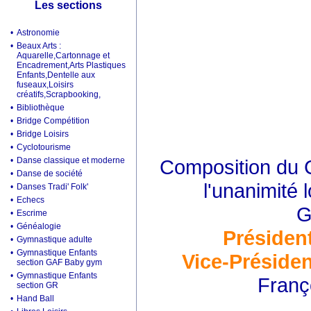
Les sections
•
Astronomie
•
Beaux Arts :
Aquarelle,Cartonnage et
Encadrement,Arts Plastiques
Enfants,Dentelle aux
fuseaux,Loisirs
créatifs,Scrapbooking,
•
Bibliothèque
•
Bridge Compétition
•
Bridge Loisirs
•
Cyclotourisme
•
Danse classique et moderne
Composition du C
•
Danse de société
l'unanimité 
•
Danses Tradi' Folk'
•
Echecs
G
•
Escrime
•
Généalogie
Présiden
•
Gymnastique adulte
•
Gymnastique Enfants
Vice-Présiden
section GAF Baby gym
•
Gymnastique Enfants
Franç
section GR
•
Hand Ball