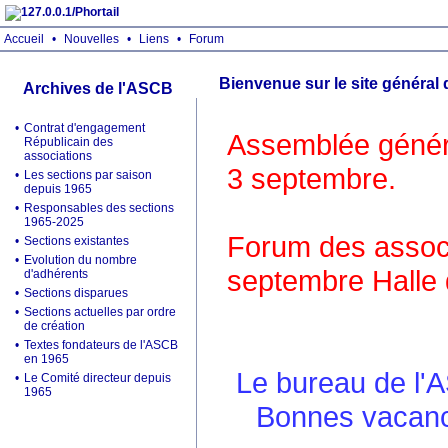
Accueil
•
Nouvelles
•
Liens
•
Forum
Bienvenue sur le site général
Archives de l'ASCB
•
Contrat d'engagement
Assemblée généra
Républicain des
associations
3 septembre.
•
Les sections par saison
depuis 1965
•
Responsables des sections
1965-2025
Forum des associ
•
Sections existantes
•
Evolution du nombre
septembre Halle 
d'adhérents
•
Sections disparues
•
Sections actuelles par ordre
de création
•
Textes fondateurs de l'ASCB
en 1965
Le bureau de l'
•
Le Comité directeur depuis
1965
Bonnes vacance