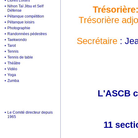
•
Libres Loisirs
•
Nihon Taï Jitsu et Self
Trésorière
Défense
•
Pétanque compétition
Trésorière adjo
•
Pétanque loisirs
•
Photographie
•
Randonnées pédestres
Secrétaire
: Je
•
Taekwondo
•
Tarot
•
Tennis
•
Tennis de table
•
Théâtre
•
Vidéo
•
Yoga
•
Zumba
L'ASCB c'
•
Le Comité directeur depuis
1965
11 secti