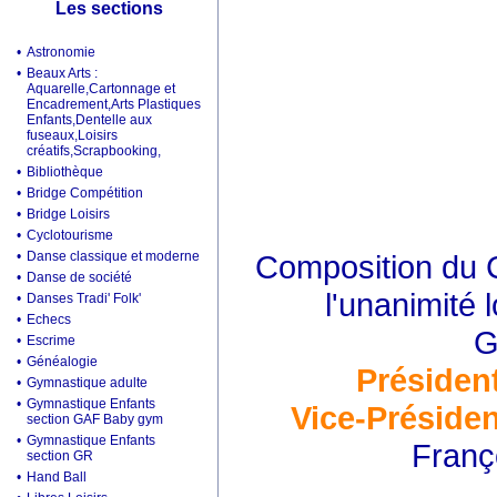
Les sections
•
Astronomie
•
Beaux Arts :
Aquarelle,Cartonnage et
Encadrement,Arts Plastiques
Enfants,Dentelle aux
fuseaux,Loisirs
créatifs,Scrapbooking,
•
Bibliothèque
•
Bridge Compétition
•
Bridge Loisirs
•
Cyclotourisme
•
Danse classique et moderne
Composition du C
•
Danse de société
l'unanimité 
•
Danses Tradi' Folk'
•
Echecs
G
•
Escrime
•
Généalogie
Présiden
•
Gymnastique adulte
•
Gymnastique Enfants
Vice-Présiden
section GAF Baby gym
•
Gymnastique Enfants
Franç
section GR
•
Hand Ball