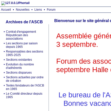
Accueil
•
Nouvelles
•
Liens
•
Forum
Bienvenue sur le site général
Archives de l'ASCB
•
Contrat d'engagement
Assemblée généra
Républicain des
associations
3 septembre.
•
Les sections par saison
depuis 1965
•
Responsables des sections
1965-2025
Forum des associ
•
Sections existantes
•
Evolution du nombre
septembre Halle 
d'adhérents
•
Sections disparues
•
Sections actuelles par ordre
de création
•
Textes fondateurs de l'ASCB
en 1965
Le bureau de l'
•
Le Comité directeur depuis
1965
Bonnes vacance